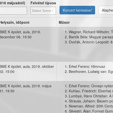
2016 májusától)
Felvétel típusa
Koncert keresése!
Alaphe
Helyszín, időpont
Műsor
BME K épület, aula,
2019.
Wagner, Richard Wilhelm: T
december 06. 19:30
Bartók Béla: Magyar parasz
g
Dvořák, Antonín Leopold: 8
BME K épület, aula,
2019. október
Erkel Ferenc: Himnusz
22. 15:00
Beethoven, Ludwig van: Eg
BME K épület, aula,
2019. május
Erkel Ferenc: Ünnepi nyitá
31. 19:30
Kuhlau, Friedrich: Elverhøj 
g
Lumbye, Hans Christian: A
Strauss, Johann: Bauern po
Newman, Alfred: 20th Centu
Silvestri, Alan: Forrest Gum