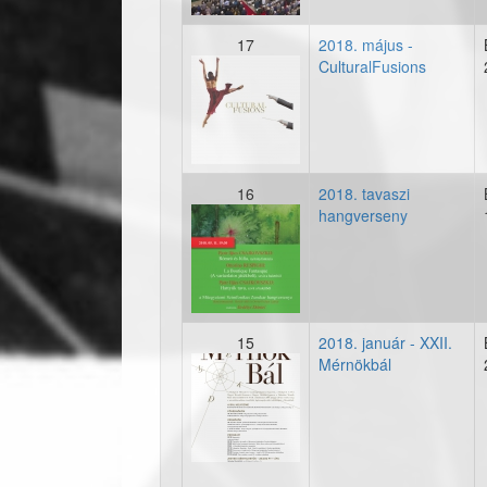
17
2018. május -
CulturalFusions
20180528-cultralfus
16
2018. tavaszi
hangverseny
20180511-tavasz-pla
15
2018. január - XXII.
Mérnökbál
20180120-mernokba