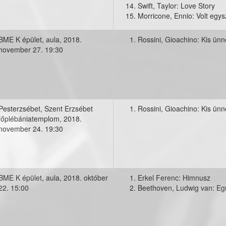
Swift, Taylor: Love Story
Morricone, Ennio: Volt egy
BME K épület, aula,
2018.
Rossini, Gioachino: Kis ünn
november 27. 19:30
g
Pesterzsébet, Szent Erzsébet
Rossini, Gioachino: Kis ünn
főplébániatemplom,
2018.
g
november 24. 19:30
BME K épület, aula,
2018. október
Erkel Ferenc: Himnusz
22. 15:00
Beethoven, Ludwig van: Eg
zés a Műegyetemen (2018)