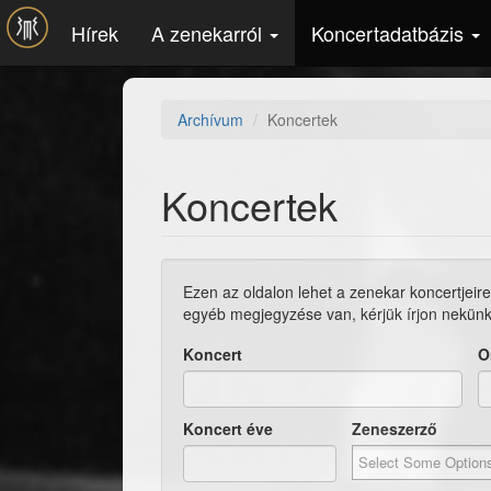
Ugrás a tartalomra
Hírek
A zenekarról
Koncertadatbázis
Archívum
Koncertek
Koncertek
Ezen az oldalon lehet a zenekar koncertjeire
egyéb megjegyzése van, kérjük írjon nekün
Koncert
O
Koncert éve
Zeneszerző