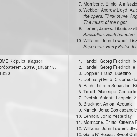
Morricone, Ennio: A misszió
Webber, Andrew Lloyd: Az 
the opera, Think of me, Ang
The music of the night
Horner, James: Titanic szvi
Absolution, Southhampton, 
Williams, John Towner: Tisz
Superman, Harry Potter, In
BME K épület, alagsori
Händel, Georg Friedrich: 
próbaterem,
2019. január 18.
Händel, Georg Friedrich: e
18:30
Doppler, Franz: Duettino
Dohnányi Ernő: C-dúr sext
Bach, Johann Sebastian: 
Torelli, Giuseppe: Concerto
Dvořák, Antonín Leopold: Z
Bruckner, Anton: Aequale
Klimek, Jens: Dos español
Lennon, John: Yesterday
Morricone, Ennio: Cinema 
Williams, John Towner: S
Guns N’ Roses : Sweet Chil