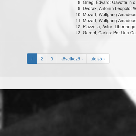
Grieg, Edvard: Gavotte in ol
Dvořák, Antonín Leopold: W
Mozart, Wolfgang Amadeus:
Mozart, Wolfgang Amadeus:
Piazzolla, Ástor: Libertang
Gardel, Carlos: Por Una C
1
2
3
következő ›
utolsó »