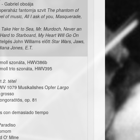
 - Gabriel oboája
operaház fantomja szvit
The phantom of
el of music, All I ask of you, Masquerade,
t
Take Her to Sea, Mr. Murdoch, Never an
Hard to Starboard, My Heart Will Go On
telgés John Williams előtt
Star Wars, Jaws,
diana Jones, E.T.
h-moll szonáta, HWV386b
-moll trio szonáta, HWV395
et
2. tétel
BWV 1079 Musikalishes Opfer
Largo
 grosso
ongoraötös, op. 81
es con demasiado tiempo
Paradiso
tepmom
d O' Mine