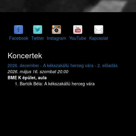
Facebook
Twitter
Instagram
YouTube
Kapcsolat
Koncertek
2026. december - A kékszakállú herceg vára - 2. előadás
2
2026. május 16. szombat 20:00
2
BME K épület, aula
B
Bartók Béla: A kékszakállú herceg vára