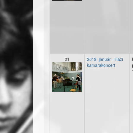
21
2019. január - Házi
kamarakoncert
20190118_001.jpg