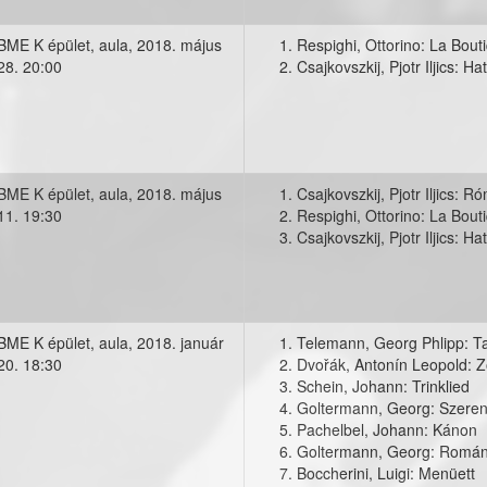
BME K épület, aula,
2018. május
Respighi, Ottorino: La Bouti
28. 20:00
Csajkovszkij, Pjotr Iljics: Ha
ions-musorfuzet-001.jpg
BME K épület, aula,
2018. május
Csajkovszkij, Pjotr Iljics: R
11. 19:30
Respighi, Ottorino: La Bouti
kat.jpg
Csajkovszkij, Pjotr Iljics: Ha
BME K épület, aula,
2018. január
Telemann, Georg Phlipp: Ta
20. 18:30
Dvořák, Antonín Leopold: 
l.jpg
Schein, Johann: Trinklied
Goltermann, Georg: Szere
Pachelbel, Johann: Kánon
Goltermann, Georg: Romá
Boccherini, Luigi: Menüett