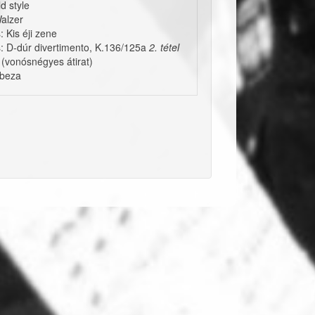
d style
alzer
 Kis éji zene
 D-dúr divertimento, K.136/125a
2. tétel
o (vonósnégyes átirat)
abeza