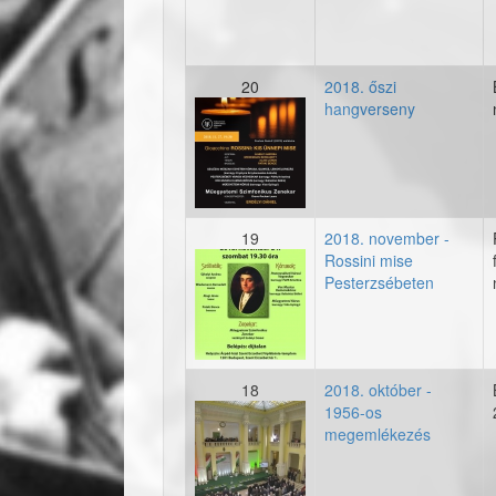
20
2018. őszi
hangverseny
20181127_plakat.jp
19
2018. november -
Rossini mise
20181124-plakat.jp
Pesterzsébeten
18
2018. október -
1956-os
1956-os megemléke
megemlékezés