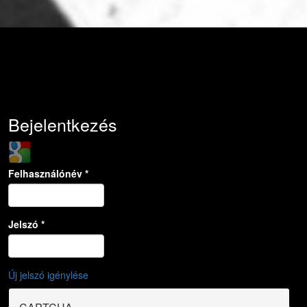
Bejelentkezés
Login with Google
Felhasználónév
*
Jelszó
*
Új jelszó igénylése