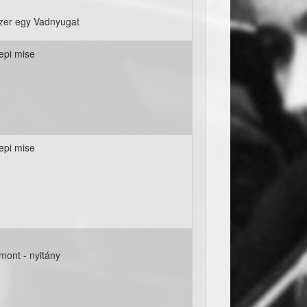
szer egy Vadnyugat
epi mise
epi mise
mont - nyitány