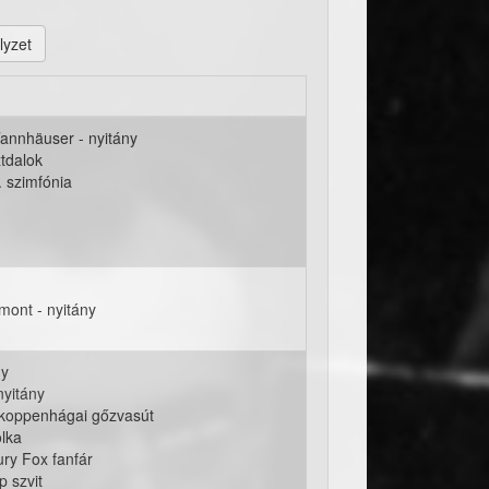
lyzet
annhäuser - nyitány
tdalok
. szimfónia
mont - nyitány
ny
nyitány
 koppenhágai gőzvasút
lka
ry Fox fanfár
p szvit