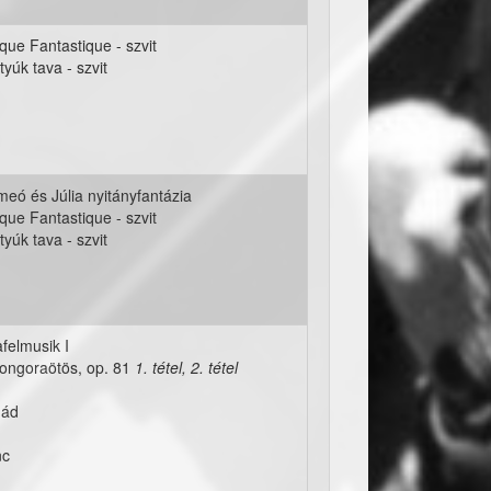
que Fantastique - szvit
ttyúk tava - szvit
ómeó és Júlia nyitányfantázia
que Fantastique - szvit
ttyúk tava - szvit
felmusik I
Zongoraötös, op. 81
1. tétel, 2. tétel
nád
nc