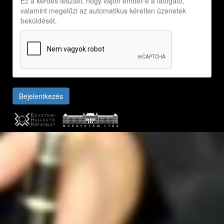
Ez a kérdés teszteli, hogy vajon ember-e a látogató,
valamint megelőzi az automatikus kéretlen üzenetek
beküldését.
Bejelentkezés