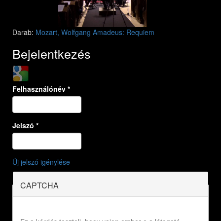
Darab:
Mozart, Wolfgang Amadeus: Requiem
Bejelentkezés
Login with Google
Felhasználónév
*
Jelszó
*
Új jelszó igénylése
CAPTCHA