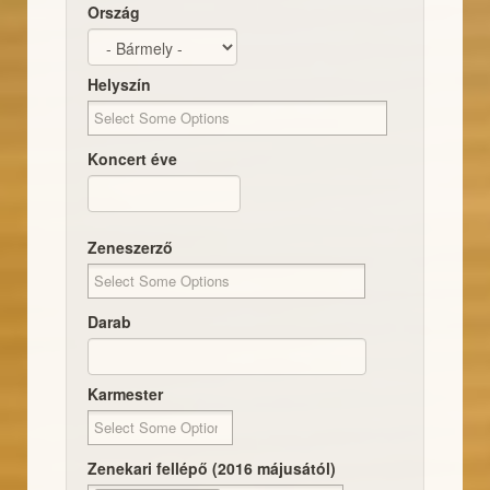
Ország
Helyszín
Koncert éve
Dátum
Koncert éve
Zeneszerző
Darab
Karmester
Zenekari fellépő (2016 májusától)