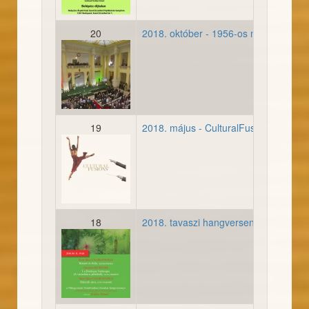
20
2018. október - 1956-os megemlékez
1956-os megemlékezés a
19
2018. május - CulturalFusions
20180528-cultralfusions-m
18
2018. tavaszi hangverseny
20180511-tavasz-plakat.jp