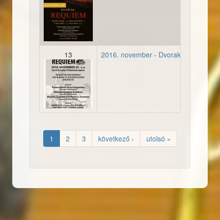
2016_12_09-plakat.jpg
13
2016. november - Dvorak Requiem
2016-11-25_plakat.jpg
1
2
3
következő ›
utolsó »