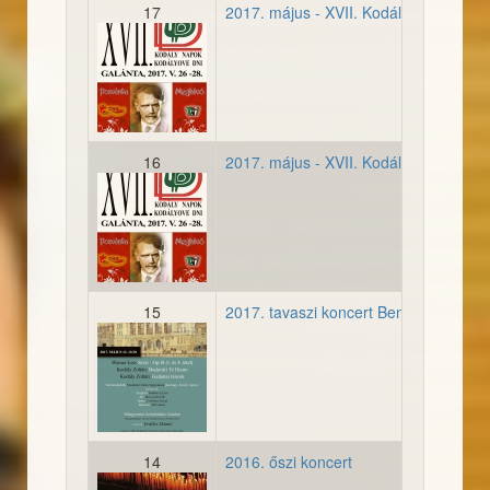
17
2017. május - XVII. Kodály Napok, Ga
2017052728-meghivo001.
16
2017. május - XVII. Kodály Napok, Pe
2017052728-meghivo001.
15
2017. tavaszi koncert Benedek Zoltá
20170512-plakat.jpg
14
2016. őszi koncert