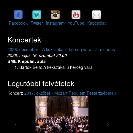
Facebook
Twitter
Instagram
YouTube
Kapcsolat
Koncertek
2026. december - A kékszakállú herceg vára - 2. előadás
2026. dece
2026. május 16. szombat 20:00
2026. máju
BME K épület, aula
BME K épü
Bartók Béla: A kékszakállú herceg vára
Bart
Legutóbbi felvételek
Previous
Next
Koncert:
2017. október - Mozart Requiem Pesterzsébeten
Mozart: Requiem
Mozart: Requiem