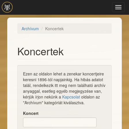
Ugrás a tartalomra
Toggl
navig
Archívum
Koncertek
Koncertek
Ezen az oldalon lehet a zenekar koncertjeire
keresni 1896-tól napjainkig. Ha hibás adatot
talál, rendelkezik itt meg nem található archív
anyaggal, esetleg egyéb megjegyzése van,
kérjük írjon nekünk a
Kapcsolat
oldalon az
"Archívum" kategóriát kiválasztva.
Koncert