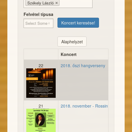
Székely László
Felvétel típusa
Koncert keresése!
Alaphelyzet
Koncert
22
2018. őszi hangverseny
20181127_plakat.jpg
21
2018. november - Rossini mise Peste
20181124-plakat.jpg