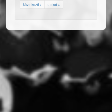
következő ›
utolsó »