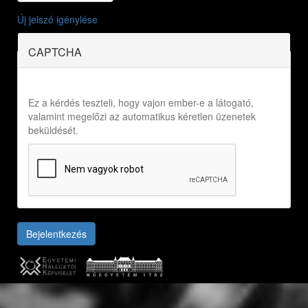
Új jelszó igénylése
CAPTCHA
Ez a kérdés teszteli, hogy vajon ember-e a látogató,
valamint megelőzi az automatikus kéretlen üzenetek
beküldését.
Bejelentkezés