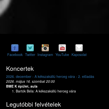
Facebook
Twitter
Instagram
YouTube
Kapcsolat
Koncertek
2026. december - A kékszakállú herceg vára - 2. előadás
2026. dece
2026. május 16. szombat 20:00
2026. máj
BME K épület, aula
BME K épü
Bartók Béla: A kékszakállú herceg vára
Bar
Legutóbbi felvételek