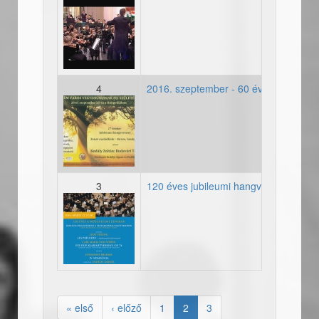
1956-os megemlékezés a
4
2016. szeptember - 60 éves Veszpré
2016-09-25-plakat.jpg
3
120 éves jubileumi hangverseny
2016_05_13_4-plakat.jpg
« első
‹ előző
1
2
3