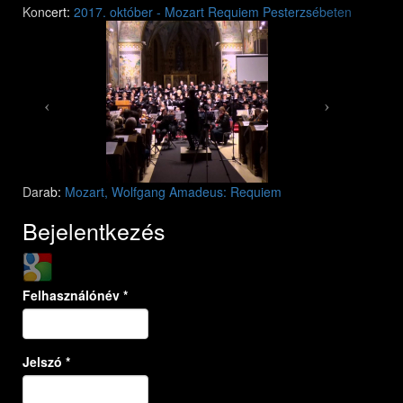
Previous
Next
Koncert:
2017. október - Mozart Requiem Pesterzsébeten
Mozart: Requiem
Mozart: Requiem
Darab:
Mozart, Wolfgang Amadeus: Requiem
Bejelentkezés
Login with Google
Felhasználónév
*
Jelszó
*