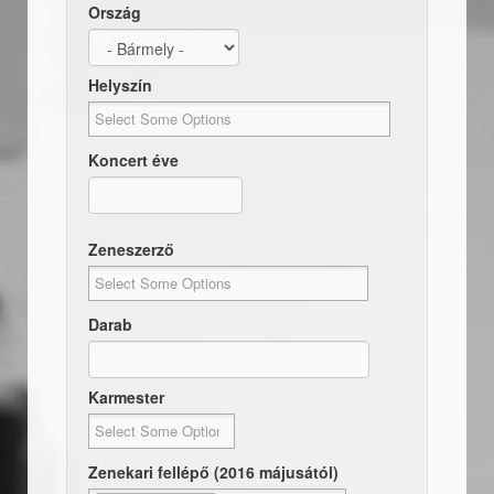
Ország
Helyszín
Koncert éve
Dátum
Koncert éve
Zeneszerző
Darab
Karmester
Zenekari fellépő (2016 májusától)