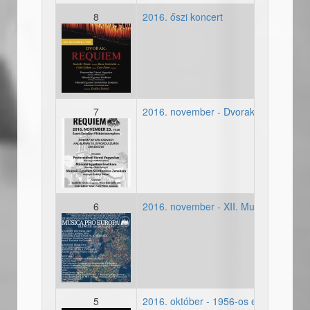
8
2016. őszi koncert
2016_12_09-plakat.jpg
7
2016. november - Dvorak Requiem
2016-11-25_plakat.jpg
6
2016. november - XII. Musica pro Eur
2016-11-20_plakat.jpg
5
2016. október - 1956-os emlékünnep