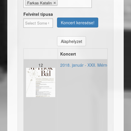
Farkas Katalin
Felvétel típusa
Koncert keresése!
Alaphelyzet
Koncert
12
2018. január - XXII. Mérnökbál
20180120-mernokbal.jpg