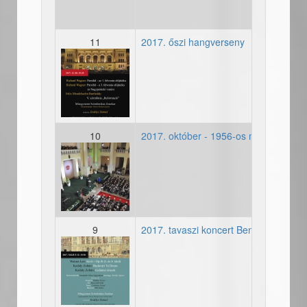
11
2017. őszi hangverseny
20171208-aula_wagner_me
10
2017. október - 1956-os megemlékez
20171022_00682559.jpg
9
2017. tavaszi koncert Benedek Zoltá
20170512-plakat.jpg