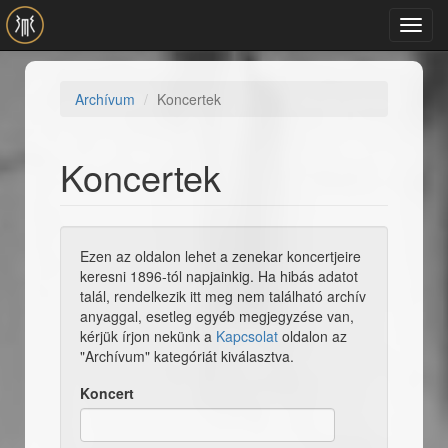
Ugrás a tartalomra
Toggl
navig
Archívum
Koncertek
Koncertek
Ezen az oldalon lehet a zenekar koncertjeire
keresni 1896-tól napjainkig. Ha hibás adatot
talál, rendelkezik itt meg nem található archív
anyaggal, esetleg egyéb megjegyzése van,
kérjük írjon nekünk a
Kapcsolat
oldalon az
"Archívum" kategóriát kiválasztva.
Koncert